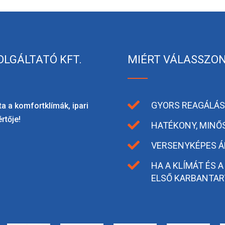
OLGÁLTATÓ KFT.
MIÉRT VÁLASSZON

GYORS REAGÁLÁSI
a a komfortklímák, ipari
rtője!

HATÉKONY, MINŐ

VERSENYKÉPES Á

HA A KLÍMÁT ÉS A
ELSŐ KARBANTAR