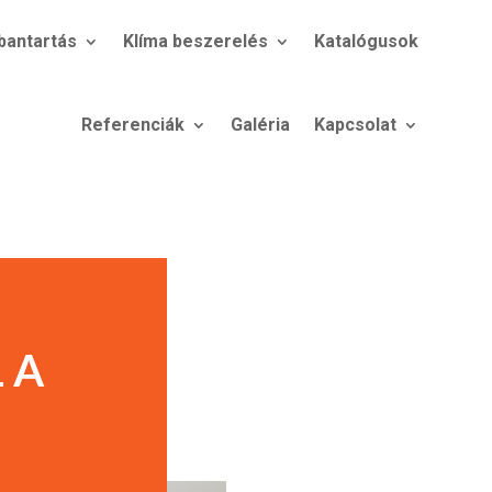
bantartás
Klíma beszerelés
Katalógusok
Referenciák
Galéria
Kapcsolat
 A