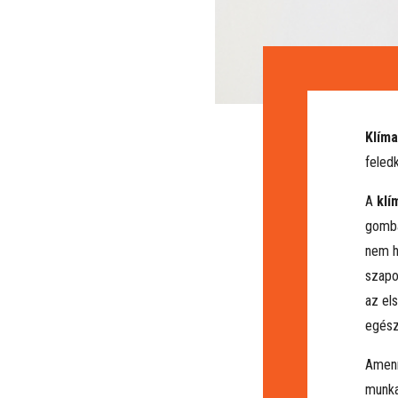
Klím
feled
A
klí
gombá
nem h
szapo
az el
egész
Amenn
munka