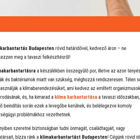
akarbantartás Budapesten
rövid határidővel, kedvező áron – ne
kezzen meg a tavaszi felkészítésről!
makarbantartásra
a készülékben összegyűlő por, illetve az azon tenyé
k és baktériumok miatt van szükség, méghozzá rendszeresen. Télen s
asználják a klímaberendezésüket, ami kedvez az említett organizmuso
rodásának, és, ha kimarad a
klíma karbantartása
a tavaszi időszakban,
ső beindítás során ezek a levegőbe kerülnek, és belélegezve komoly
ségügyi problémákhoz vezethetnek.
yiben szeretné biztonságban tudni önmagát, családtagjait, vagy
társait, bízza ránk a
klímakarbantartást Budapesten
! Cégünk rövid i