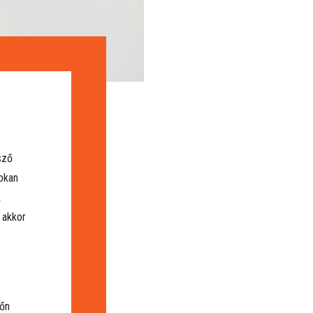
sző
okan
k
 akkor
dőn