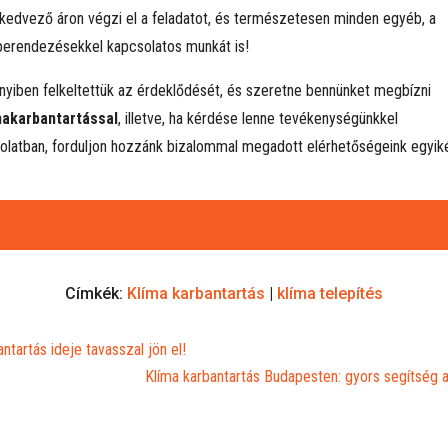
, kedvező áron végzi el a feladatot, és természetesen minden egyéb, a
berendezésekkel kapcsolatos munkát is!
yiben felkeltettük az érdeklődését, és szeretne bennünket megbízni
makarbantartással
, illetve, ha kérdése lenne tevékenységünkkel
olatban, forduljon hozzánk bizalommal megadott elérhetőségeink egyik
Címkék:
Klíma karbantartás
|
klíma telepítés
ntartás ideje tavasszal jön el!
Klíma karbantartás Budapesten: gyors segítség a