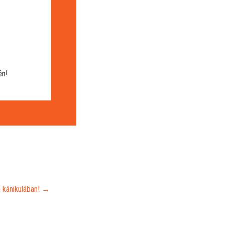
én!
 kánikulában!
→