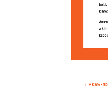
belül
klíma
Amenn
a
klí
kapcs
←
A klíma karba