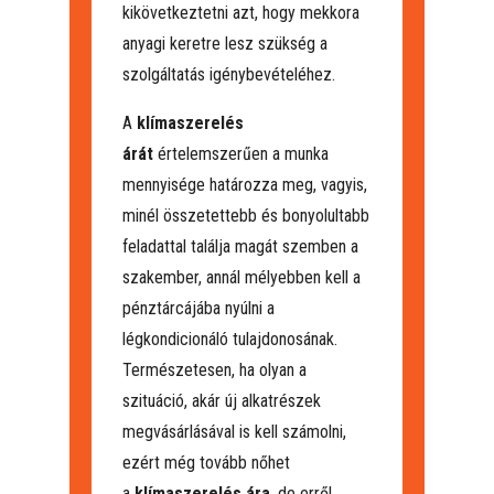
kikövetkeztetni azt, hogy mekkora
anyagi keretre lesz szükség a
szolgáltatás igénybevételéhez.
A
klímaszerelés
árát
értelemszerűen a munka
mennyisége határozza meg, vagyis,
minél összetettebb és bonyolultabb
feladattal találja magát szemben a
szakember, annál mélyebben kell a
pénztárcájába nyúlni a
légkondicionáló tulajdonosának.
Természetesen, ha olyan a
szituáció, akár új alkatrészek
megvásárlásával is kell számolni,
ezért még tovább nőhet
a
klímaszerelés ára
, de erről