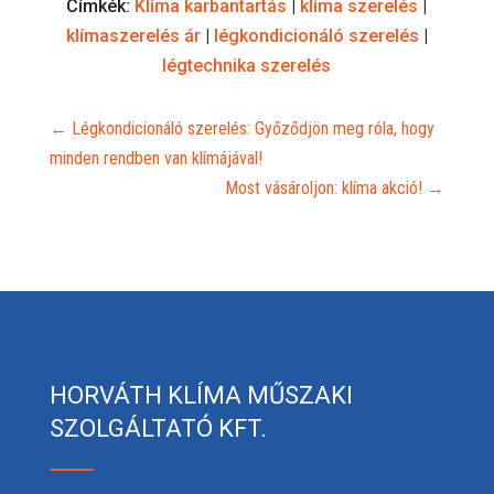
Címkék:
Klíma karbantartás
|
klíma szerelés
|
klímaszerelés ár
|
légkondicionáló szerelés
|
légtechnika szerelés
←
Légkondicionáló szerelés: Győződjön meg róla, hogy
minden rendben van klímájával!
Most vásároljon: klíma akció!
→
HORVÁTH KLÍMA MŰSZAKI
SZOLGÁLTATÓ KFT.