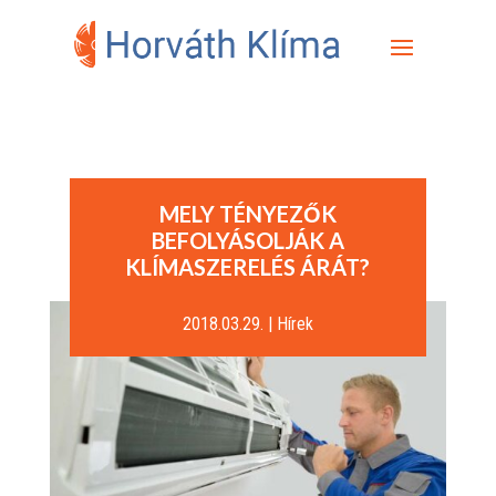
MELY TÉNYEZŐK
BEFOLYÁSOLJÁK A
KLÍMASZERELÉS ÁRÁT?
2018.03.29.
|
Hírek