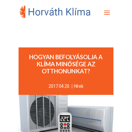
HOGYAN BEFOLYÁSOLJA A
KLÍMA MINŐSÉGE AZ
OTTHONUNKAT?
2017.04.20.
|
Hírek