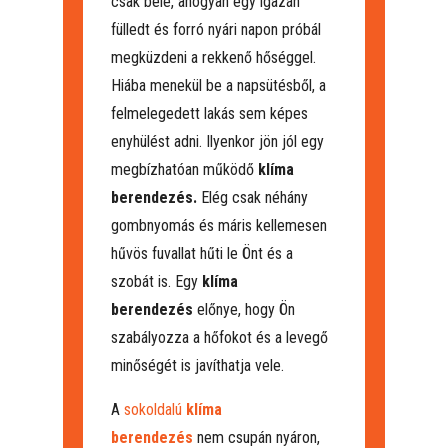
csak bele, ahogyan egy igazán
fülledt és forró nyári napon próbál
megküzdeni a rekkenő hőséggel.
Hiába menekül be a napsütésből, a
felmelegedett lakás sem képes
enyhülést adni. Ilyenkor jön jól egy
megbízhatóan működő
klíma
berendezés.
Elég csak néhány
gombnyomás és máris kellemesen
hűvös fuvallat hűti le Önt és a
szobát is. Egy
klíma
berendezés
előnye, hogy Ön
szabályozza a hőfokot és a levegő
minőségét is javíthatja vele.
A
sokoldalú
klíma
berendezés
nem csupán nyáron,