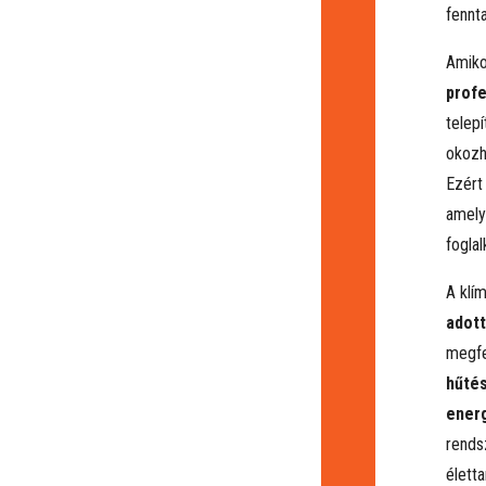
fennt
Amiko
profe
telep
okozh
Ezér
amely
foglal
A klí
adott
megfe
hűtés
energ
rends
élett