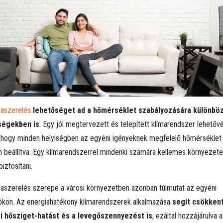
maszerelés
lehetőséget ad a hőmérséklet szabályozására különbö
ségekben is
. Egy jól megtervezett és telepített klímarendszer lehetőv
, hogy minden helyiségben az egyéni igényeknek megfelelő hőmérséklet
n beállítva. Egy klímarendszerrel mindenki számára kellemes környezete
biztosítani.
maszerelés szerepe a városi környezetben azonban túlmutat az egyéni
ökön. Az energiahatékony klímarendszerek alkalmazása
segít csökkent
i hősziget-hatást és a levegőszennyezést is
, ezáltal hozzájárulva a