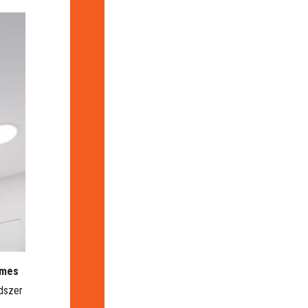
lmes
ndszer