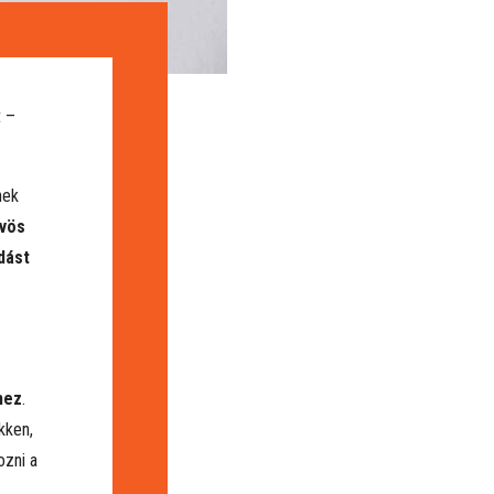
t –
nek
űvös
dást
hez
.
kken,
ozni a
,