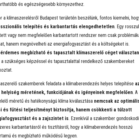
arthatóbb és egészségesebb környezethez.
r a klímaszerelésről Budapest területén beszélünk, fontos kiemelni, ho
sszionális telepítés és karbantartás elengedhetetlen
. Egy rosszul
ített vagy nem megfelelően karbantartott rendszer nem csak problémák
at, hanem megnövelheti az energiafogyasztást és a költségeket is.
t
érdemes megbízható és tapasztalt klímaszerelő céget választan
 a szükséges képzéssel és tapasztalattal rendelkező szakembereket
koztat.
maszerelő szakemberek feladata a klímaberendezés helyes telepítése
a
 helyiség méretének, funkciójának és igényeinek megfelelően
. A
lelő méretű és hatékonyságú klíma kiválasztása
nemcsak az optimáli
i és fűtési teljesítményt biztosítja, hanem csökkenti a túlzott
iafogyasztást és a zajszintet is
. Ezenkívül a szakember gondoskodi
zeres karbantartásról és tisztításról, hogy a klímaberendezés hosszú
artamú és megbízható működésű legyen.