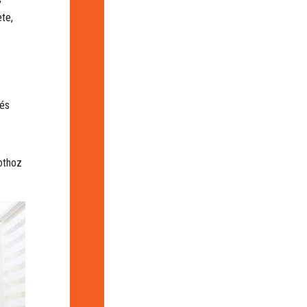
te,
dés
pothoz