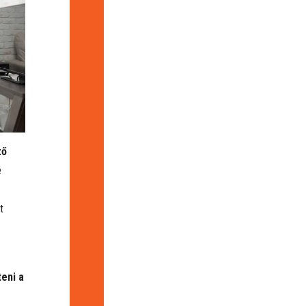
ző
é
t
eni a