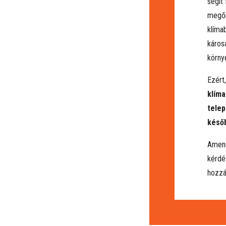
segít
megőr
klíma
káros
körny
Ezért
klím
telep
későb
Amenn
kérdés
hozzá