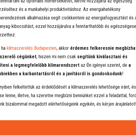
 fenntartani az optimális hőmérsékletet, illetve hozzájárul az egészség
zéséhez és a munkahelyi produktivitáshoz. Az energiahatékony
berendezések alkalmazása segít csökkenteni az energiafogyasztást és 
anyag-kibocsátást, ezzel hozzájárulva a fenntarthatóbb és egészséges
ezethez.
, ha
klímaszerelés Budapesten
, akkor
érdemes felkeresnie megbízha
aszerelő cégünket
, hiszen mi nem csak
segítünk kiválasztani és
íteni a legmegfelelőbb klímarendszert
az Ön igényei szerint, de
a
biekben a karbantartásról és a javításról is gondoskodunk
!
yiben felkeltettük az érdeklődését a klímaszerelés lehetősége iránt, és
e lenne, illetve, ha szeretne megbízni bennünket ezzel a feladattal, for
nk bizalommal megadott elérhetőségeink egyikén, és kérjen árajánlatot