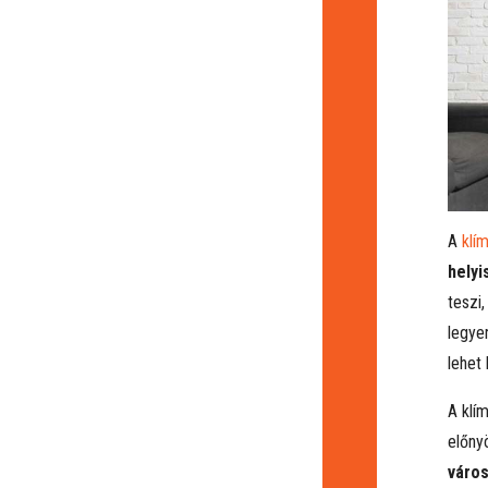
A
klí
helyi
teszi
legye
lehet 
A klí
előny
város