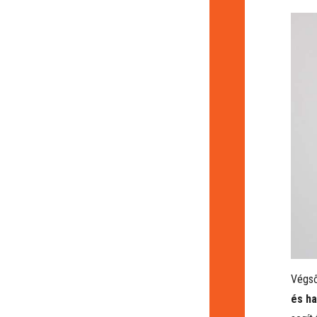
Végső
és ha