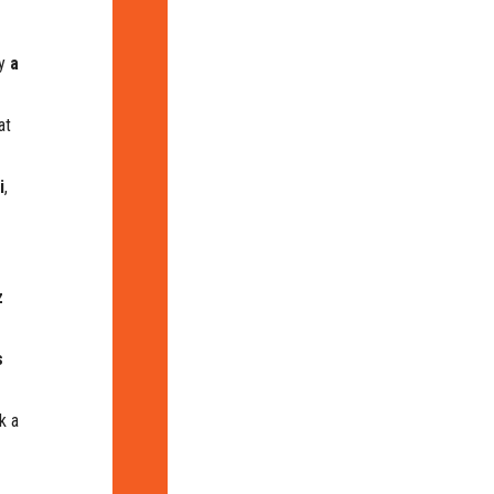
gy
a
at
i
,
z
s
k a