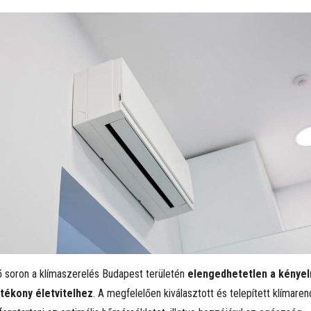
 soron a klímaszerelés Budapest területén
elengedhetetlen a kénye
tékony életvitelhez
. A megfelelően kiválasztott és telepített klímare