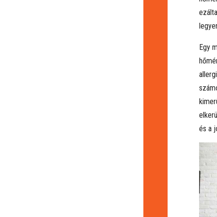
ezált
legye
Egy m
hőmér
aller
számo
kimer
elker
és a 