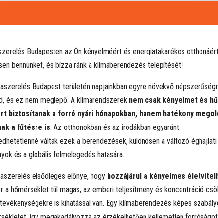
szerelés Budapesten az Ön kényelméért és energiatakarékos otthonáér
sen bennünket, és bízza ránk a klímaberendezés telepítését!
maszerelés Budapest területén napjainkban egyre növekvő népszerűség
d, és ez nem meglepő. A klímarendszerek
nem csak kényelmet és h
rt biztosítanak a forró nyári hónapokban, hanem hatékony megol
nak a fűtésre is
. Az otthonokban és az irodákban egyaránt
edhetetlenné váltak ezek a berendezések, különösen a változó éghajlati
nyok és a globális felmelegedés hatására.
maszerelés elsődleges előnye, hogy
hozzájárul a kényelmes életvitel
r a hőmérséklet túl magas, az emberi teljesítmény és koncentráció csö
 tevékenységekre is kihatással van. Egy klímaberendezés képes szabály
sékletet, így megakadályozza az érzékelhetően kellemetlen forróságot