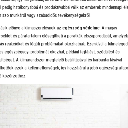
al pedig hatékonyabbá és produktívabbá válik az emberek mindennapi éle
n szó munkáról vagy szabadidős tevékenységekről.
ásik előnye a klímaszerelésnek
az egészség védelme
. A magas
séklet és páratartalom elősegítheti a poratkák elszaporodását, amelyek
giás reakciókat és légúti problémákat okozhatnak. Ezenkívül a túlmelege
s egészségügyi problémát okozhat, például fejfájást, szédülést és
ültséget. A klímarendszer megfelelő beállításával és karbantartásával
ülhetőek ezek a kellemetlenségek, így hozzájárul a jobb egészségi álla
jó közérzethez.