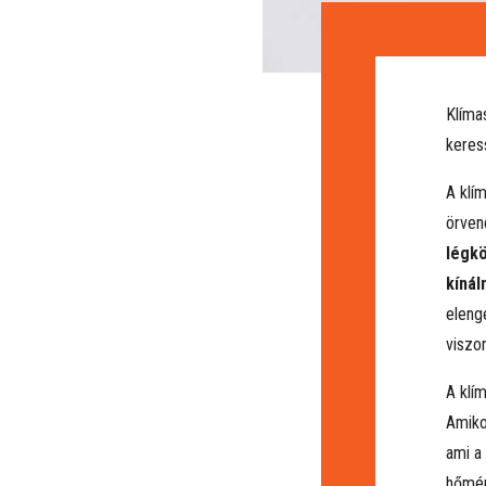
Klíma
keres
A klí
örven
légkö
kínál
eleng
viszo
A klí
Amiko
ami a
hőmér