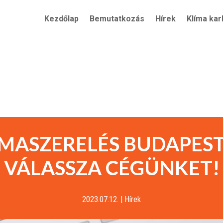
Kezdőlap
Bemutatkozás
Hírek
Klíma kar
ÍMASZERELÉS BUDAPEST
VÁLASSZA CÉGÜNKET!
2023.07.12.
|
Hírek