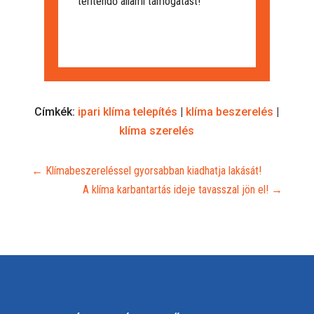
térítendő állami támogatást!
Címkék:
ipari klíma telepítés
|
klíma beszerelés
|
klíma szerelés
←
Klímabeszereléssel gyorsabban kiadhatja lakását!
A klíma karbantartás ideje tavasszal jön el!
→