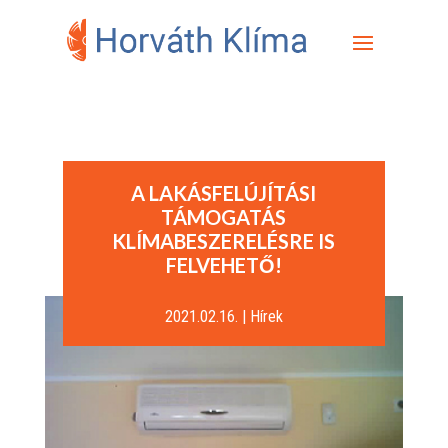
A LAKÁSFELÚJÍTÁSI
TÁMOGATÁS
KLÍMABESZERELÉSRE IS
FELVEHETŐ!
2021.02.16.
|
Hírek