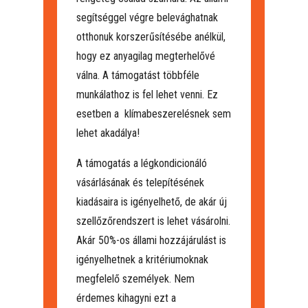
segítséggel végre belevághatnak
otthonuk korszerűsítésébe anélkül,
hogy ez anyagilag megterhelővé
válna. A támogatást többféle
munkálathoz is fel lehet venni. Ez
esetben a klímabeszerelésnek sem
lehet akadálya!
A támogatás a légkondicionáló
vásárlásának és telepítésének
kiadásaira is igényelhető, de akár új
szellőzőrendszert is lehet vásárolni.
Akár 50%-os állami hozzájárulást is
igényelhetnek a kritériumoknak
megfelelő személyek. Nem
érdemes kihagyni ezt a