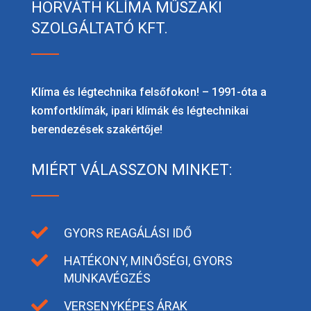
HORVÁTH KLÍMA MŰSZAKI
SZOLGÁLTATÓ KFT.
Klíma és légtechnika felsőfokon! – 1991-óta a
komfortklímák, ipari klímák és légtechnikai
berendezések szakértője!
MIÉRT VÁLASSZON MINKET:

GYORS REAGÁLÁSI IDŐ

HATÉKONY, MINŐSÉGI, GYORS
MUNKAVÉGZÉS

VERSENYKÉPES ÁRAK