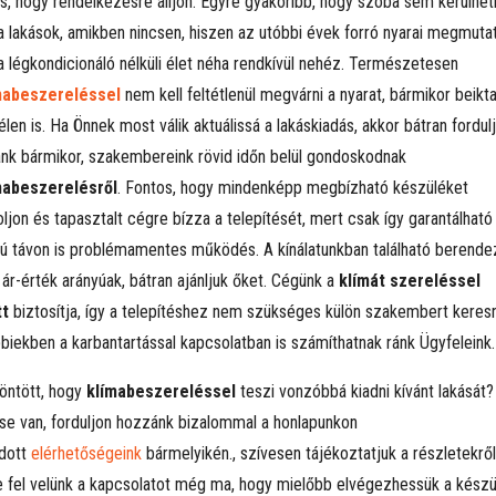
ás, hogy rendelkezésre álljon. Egyre gyakoribb, hogy szóba sem kerülhe
a lakások, amikben nincsen, hiszen az utóbbi évek forró nyarai megmutat
a légkondicionáló nélküli élet néha rendkívül nehéz. Természetesen
mabeszereléssel
nem kell feltétlenül megvárni a nyarat, bármikor beikta
élen is. Ha Önnek most válik aktuálissá a lakáskiadás, akkor bátran fordul
nk bármikor, szakembereink rövid időn belül gondoskodnak
mabeszerelésről
. Fontos, hogy mindenképp megbízható készüléket
ljon és tapasztalt cégre bízza a telepítését, mert csak így garantálható
ú távon is problémamentes működés. A kínálatunkban található berend
 ár-érték arányúak, bátran ajánljuk őket. Cégünk a
klímát szereléssel
tt
biztosítja, így a telepítéshez nem szükséges külön szakembert keresn
biekben a karbantartással kapcsolatban is számíthatnak ránk Ügyfeleink.
öntött, hogy
klímabeszereléssel
teszi vonzóbbá kiadni kívánt lakását?
se van, forduljon hozzánk bizalommal a honlapunkon
dott
elérhetőségeink
bármelyikén., szívesen tájékoztatjuk a részletekről
 fel velünk a kapcsolatot még ma, hogy mielőbb elvégezhessük a készü