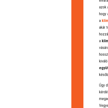
elvár
azok 
hogy 
a
klí
akár t
hozzá
a
klí
vásáro
hossz
kiváló
együ
későb
Úgy d
kérdé
mega
Vegye