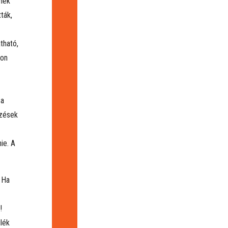
tnek
ták,
tható,
jon
 a
ezések
ie. A
 Ha
!
lék