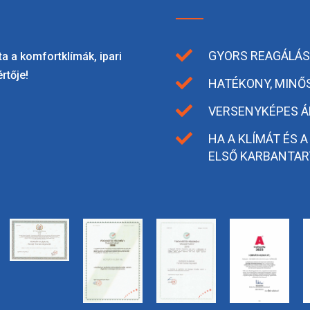

GYORS REAGÁLÁSI
a a komfortklímák, ipari
rtője!

HATÉKONY, MINŐ

VERSENYKÉPES Á

HA A KLÍMÁT ÉS A
ELSŐ KARBANTAR