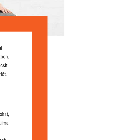
l
tben,
icsit
lőt.
okat,
klíma
ő