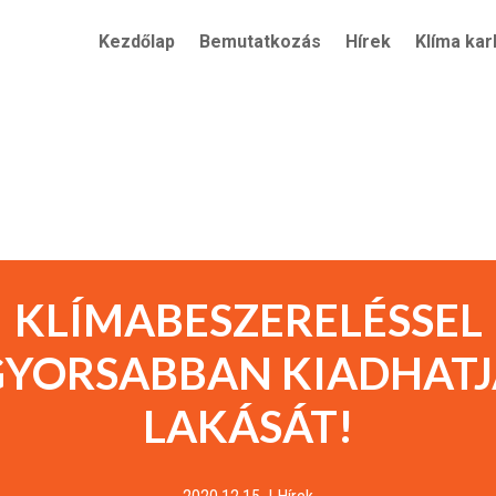
Kezdőlap
Bemutatkozás
Hírek
Klíma kar
KLÍMABESZERELÉSSEL
GYORSABBAN KIADHATJ
LAKÁSÁT!