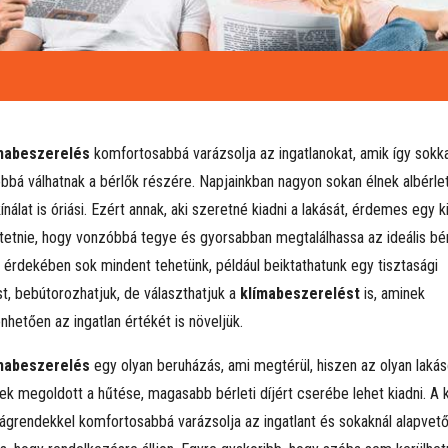
mabeszerelés
komfortosabbá varázsolja az ingatlanokat, amik így sokka
bbá válhatnak a bérlők részére. Napjainkban nagyon sokan élnek albérle
ínálat is óriási. Ezért annak, aki szeretné kiadni a lakását, érdemes egy k
tetnie, hogy vonzóbbá tegye és gyorsabban megtalálhassa az ideális bér
 érdekében sok mindent tehetünk, például beiktathatunk egy tisztasági
st, bebútorozhatjuk, de választhatjuk a
klímabeszerelést
is, aminek
nhetően az ingatlan értékét is növeljük.
mabeszerelés
egy olyan beruházás, ami megtérül, hiszen az olyan lakás
ek megoldott a hűtése, magasabb bérleti díjért cserébe lehet kiadni. A 
ágrendekkel komfortosabbá varázsolja az ingatlant és sokaknál alapvet