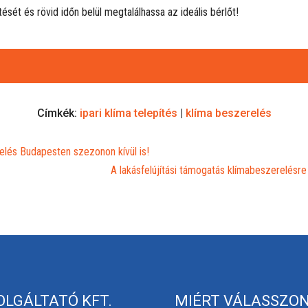
tését és rövid időn belül megtalálhassa az ideális bérlőt!
Címkék:
ipari klíma telepítés
|
klíma beszerelés
elés Budapesten szezonon kívül is!
A lakásfelújítási támogatás klímabeszerelésre 
OLGÁLTATÓ KFT.
MIÉRT VÁLASSZON