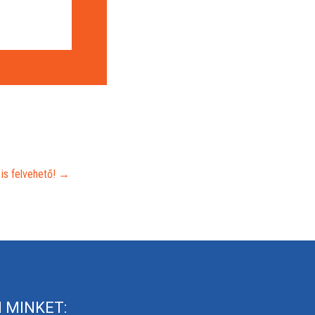
is felvehető!
→
 MINKET: