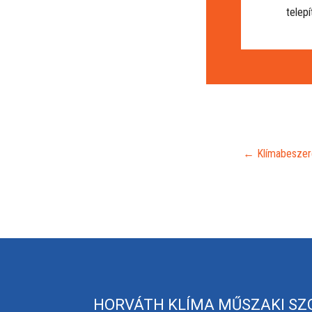
telepí
←
Klímabeszer
HORVÁTH KLÍMA MŰSZAKI SZ