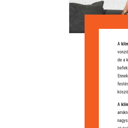
A
klí
vonzó
de a k
befek
Ennek
festé
köszö
A
klí
amikn
nagys