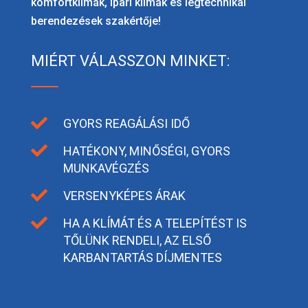
komfortklímák, ipari klímák és légtechnikai
berendezések szakértője!
MIÉRT VÁLASSZON MINKET:

GYORS REAGÁLÁSI IDŐ

HATÉKONY, MINŐSÉGI, GYORS
MUNKAVÉGZÉS

VERSENYKÉPES ÁRAK

HA A KLÍMÁT ÉS A TELEPÍTÉST IS
TŐLÜNK RENDELI, AZ ELSŐ
KARBANTARTÁS DÍJMENTES