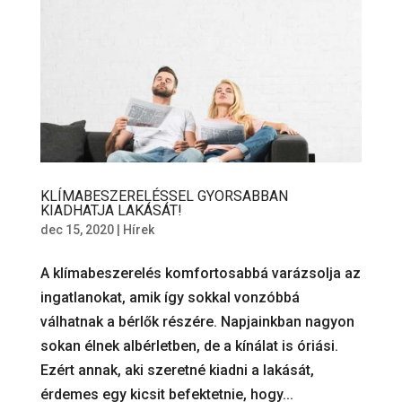
KLÍMABESZERELÉSSEL GYORSABBAN
KIADHATJA LAKÁSÁT!
dec 15, 2020
|
Hírek
A klímabeszerelés komfortosabbá varázsolja az
ingatlanokat, amik így sokkal vonzóbbá
válhatnak a bérlők részére. Napjainkban nagyon
sokan élnek albérletben, de a kínálat is óriási.
Ezért annak, aki szeretné kiadni a lakását,
érdemes egy kicsit befektetnie, hogy...