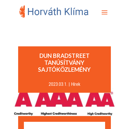
DUN BRADSTREET
TANÚSÍTVÁNY
SAJTÓKÖZLEMÉNY
2023.03.1.
|
Hírek