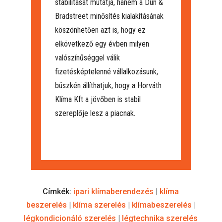
stabilitását mutatja, hanem a Dun &
Bradstreet minősítés kialakításának
köszönhetően azt is, hogy ez
elkövetkező egy évben milyen
valószínűséggel válik
fizetésképtelenné vállalkozásunk,
büszkén állíthatjuk, hogy a Horváth
Klíma Kft a jövőben is stabil
szereplője lesz a piacnak.
Címkék:
ipari klímaberendezés
|
klíma
beszerelés
|
klíma szerelés
|
klímabeszerelés
|
légkondicionáló szerelés
|
légtechnika szerelés