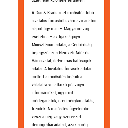
üzleti élet különféle területein.
A Dun & Bradstreet minősítés több
hivatalos forrásból származó adaton
alapul, úgy mint – Magyarország
esetében – az Igazságügyi
Minisztérium adatai, a Cégbíróság
bejegyzései, a Nemzeti Adó- és
Vámhivatal, illetve más hatóságok
adatai. A hivatalos források adatai
mellett a minősítés beépíti a
vállalatra vonatkozó pénzügyi
információkat, úgy mint
mérlegadatok, eredménykimutatás,
trendek. A minősítés figyelembe
veszi a cég vagy szervezet
demográfiai adatait, azaz a cég