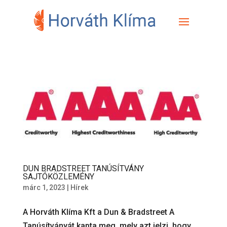
DUN BRADSTREET TANÚSÍTVÁNY
SAJTÓKÖZLEMÉNY
márc 1, 2023
|
Hírek
A Horváth Klíma Kft a Dun & Bradstreet A
Tanúsítványát kapta meg, mely azt jelzi, hogy