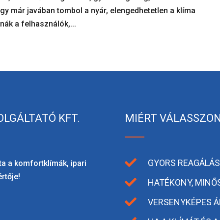
ogy már javában tombol a nyár, elengedhetetlen a klíma
nák a felhasználók,...
OLGÁLTATÓ KFT.
MIÉRT VÁLASSZON

GYORS REAGÁLÁSI
a a komfortklímák, ipari
rtője!

HATÉKONY, MINŐ

VERSENYKÉPES Á