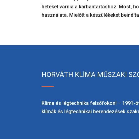
heteket várnia a karbantartáshoz! Most, h
használata. Mielőtt a készülékeket beindíta
HORVÁTH KLÍMA MŰSZAKI SZ
Klíma és légtechnika felsőfokon! – 1991-ót
klímák és légtechnikai berendezések szaké