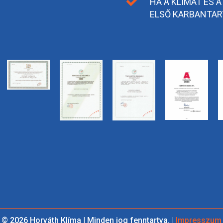

HA A KLÍMÁT ÉS A
ELSŐ KARBANTAR
© 2026 Horváth Klíma | Minden jog fenntartva. |
Impresszum