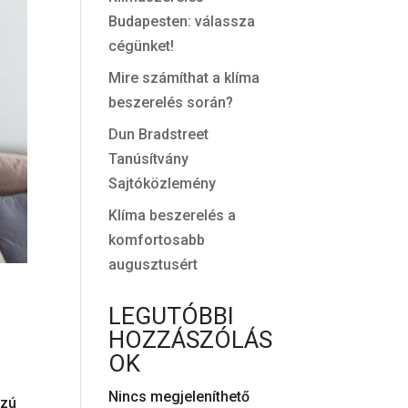
Budapesten: válassza
cégünket!
Mire számíthat a klíma
beszerelés során?
Dun Bradstreet
Tanúsítvány
Sajtóközlemény
Klíma beszerelés a
komfortosabb
augusztusért
LEGUTÓBBI
HOZZÁSZÓLÁS
OK
Nincs megjeleníthető
szú